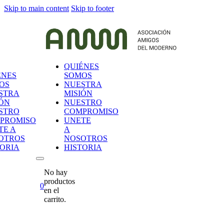
Skip to main content
Skip to footer
QUIÉNES
ÉNES
SOMOS
OS
NUESTRA
STRA
MISIÓN
IÓN
NUESTRO
STRO
COMPROMISO
PROMISO
UNETE
TE A
A
OTROS
NOSOTROS
TORIA
HISTORIA
No hay
productos
0
en el
carrito.